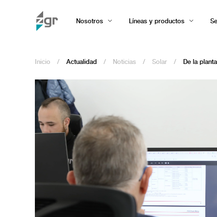
Nosotros
Líneas y productos
Se
Inicio
/
Actualidad
/
Noticias
/
Solar
/
De la plant