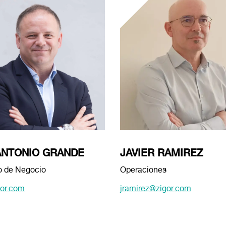
ANTONIO GRANDE
JAVIER RAMIREZ
o de Negocio
Operaciones
gor.com
jramirez@zigor.com