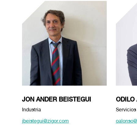
JON ANDER BEISTEGUI
ODILO
Industria
Servicios
jbeistegui@zigor.com
oalonso@