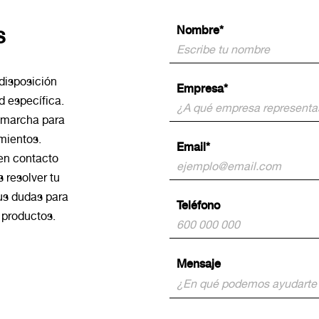
Nombre*
S
disposición
Empresa*
d específica.
 marcha para
mientos.
Email*
 en contacto
 resolver tu
us dudas para
Teléfono
y productos.
Mensaje