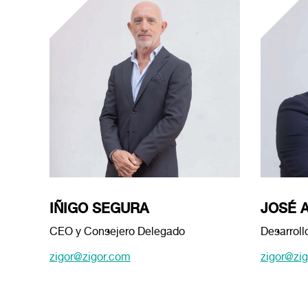
IÑIGO SEGURA
JOSÉ 
CEO y Consejero Delegado
Desarroll
zigor@zigor.com
zigor@zi