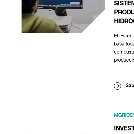
SISTE
PRODU
HIDRÓ
El escena
basa toda
combustib
producció
Sab
MGRIDS
INVES