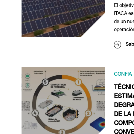
El objeti
ITACA es 
de un nue
operación 
Sab
CONFIA
TÉCNI
ESTIM
DEGRA
DE LA 
COMPO
CONVE