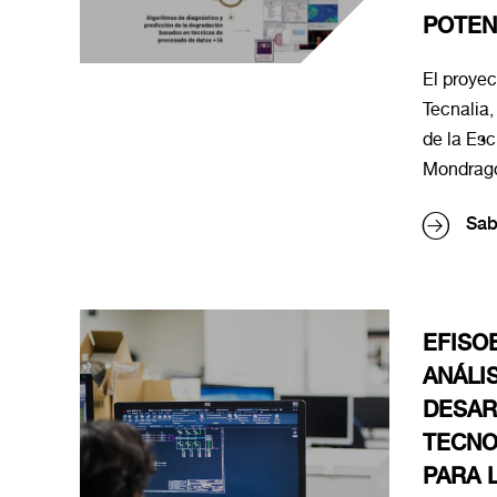
POTEN
El proye
Tecnalia,
de la Esc
Mondrago
Sab
EFISOE
ANÁLIS
DESAR
TECNO
PARA 