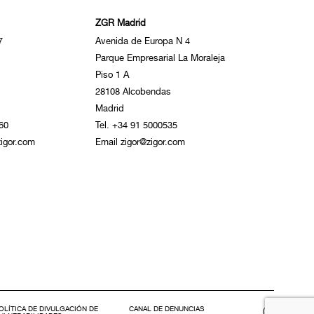
ZGR Madrid
7
Avenida de Europa N 4
Parque Empresarial La Moraleja
Piso 1 A
28108 Alcobendas
Madrid
60
Tel. +34 91 5000535
igor.com
Email zigor@zigor.com
OLÍTICA DE DIVULGACIÓN DE
CANAL DE DENUNCIAS