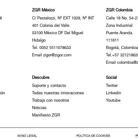
ZGR México
ZGR Colombia
8
C/ Pestalozzi, Nº EXT 1029, Nº INT
Calle 18 No. 54-2
401 Colonia del Valle
Zona Industrial
03100 México DF Del Miguel
Puente Aranda.
Hidalgo
111611
Tel. 0052 5511078633
Bogotá, Colombia
Email zigor@zigor.com
Tel.+57 32121862
Email colombia@z
Descubre
Social
Soporte y contacto
Twitter
ión
Todas nuestras innovaciones
Linkedin
Trabaja con nosotros
Youtube
Noticias
Manifiesto ZGR
AVISO LEGAL
POLÍTICA DE COOKIES
P