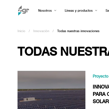
Nosotros
Líneas y productos
Se
Inicio
/
Innovación
/
Todas nuestras innovaciones
TODAS NUESTR
Proyecto
INNOV
PARA 
SOLAR