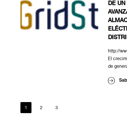
DE UN
AVANZ
ALMAC
ELÉCT
DISTR
http://w
El crecim
de genera
Sab
1
2
3