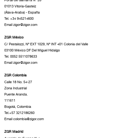
Portal de Gamarra Nº 28
01013 Vitoria-Gasteiz
(Álava-Araba) - España
Tel. +34 945214600
Email zigor@zigor.com
ZGR México
C/ Pestalozzi, Nº EXT 1029, Nº INT 401 Colonia del Valle
03100 México DF Del Miguel Hidalgo
Tel. 0052 5511078633
Email zigor@zigor.com
ZGR Colombia
Calle 18 No. 54-27
Zona Industrial
Puente Aranda.
111611
Bogotá, Colombia
Tel.+57 3212186260
Email colombia@zigor.com
ZGR Madrid