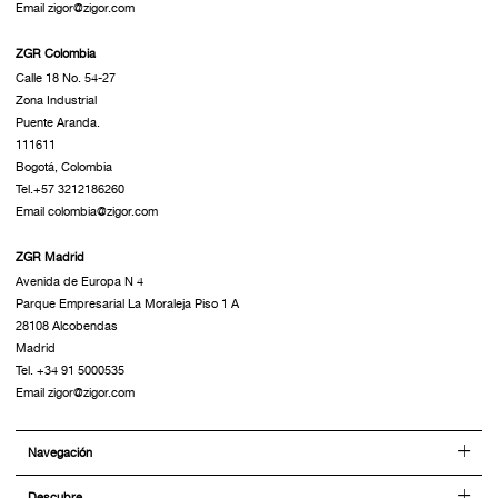
Email zigor@zigor.com
ZGR Colombia
Calle 18 No. 54-27
Zona Industrial
Puente Aranda.
111611
Bogotá, Colombia
Tel.+57 3212186260
Email colombia@zigor.com
ZGR Madrid
Avenida de Europa N 4
Parque Empresarial La Moraleja Piso 1 A
28108 Alcobendas
Madrid
Tel. +34 91 5000535
Email zigor@zigor.com
Navegación
Descubre