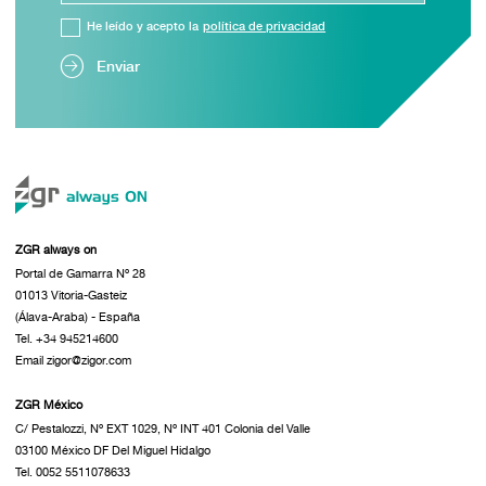
He leído y acepto la
política de privacidad
Enviar
ZGR always on
Portal de Gamarra Nº 28
01013 Vitoria-Gasteiz
(Álava-Araba) - España
Tel. +34 945214600
Email zigor@zigor.com
ZGR México
C/ Pestalozzi, Nº EXT 1029, Nº INT 401 Colonia del Valle
03100 México DF Del Miguel Hidalgo
Tel. 0052 5511078633