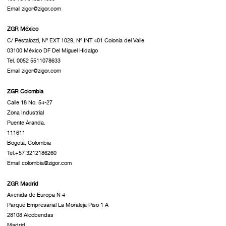
Email zigor@zigor.com
ZGR México
C/ Pestalozzi, Nº EXT 1029, Nº INT 401 Colonia del Valle
03100 México DF Del Miguel Hidalgo
Tel. 0052 5511078633
Email zigor@zigor.com
ZGR Colombia
Calle 18 No. 54-27
Zona Industrial
Puente Aranda.
111611
Bogotá, Colombia
Tel.+57 3212186260
Email colombia@zigor.com
ZGR Madrid
Avenida de Europa N 4
Parque Empresarial La Moraleja Piso 1 A
28108 Alcobendas
Madrid