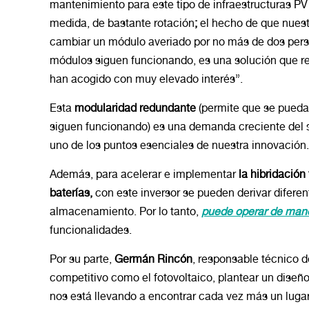
mantenimiento para este tipo de infraestructuras PV s
medida, de bastante rotación
;
el hecho de que nues
cambiar un módulo averiado por no más de dos perso
módulos siguen funcionando, es una solución que re
han acogido con muy elevado interés”.
Esta
modularidad redundante
(permite que se puedan
siguen funcionando) es una demanda creciente del 
uno de los puntos esenciales de nuestra innovación.
Además, para acelerar e implementar
la hibridació
baterías,
con este inversor se pueden derivar diferen
almacenamiento. Por lo tanto,
puede operar de mane
funcionalidades.
Por su parte,
Germán Rincón
, responsable técnico 
competitivo como el fotovoltaico, plantear un diseñ
nos está llevando a encontrar cada vez más un lugar