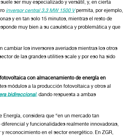
uele ser muy especializado y versátil, y, en cierta
tro
inversor central 3.3 MW 1500 V
permita, por ejemplo,
nas y en tan solo 15 minutos, mientras el resto de
sponde muy bien a su casuística y problemática y que
 cambiar los inversores averiados mientras los otros
sector de las grandes
utilities scale
y por eso ha sido
n fotovoltaica con almacenamiento de energía en
tes módulos a la producción fotovoltaica y otros al
ra bidireccional
,
dando respuesta a ambas
de Energía, considera que “en un mercado tan
o diferencial y funcionalidades realmente innovadoras,
 y reconocimiento en el sector energético. En ZGR,