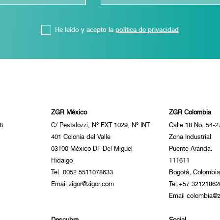
He leído y acepto la
política de privacidad
ZGR México
ZGR Colombia
8
C/ Pestalozzi, Nº EXT 1029, Nº INT
Calle 18 No. 54-2
401 Colonia del Valle
Zona Industrial
03100 México DF Del Miguel
Puente Aranda.
Hidalgo
111611
Tel. 0052 5511078633
Bogotá, Colombia
Email zigor@zigor.com
Tel.+57 32121862
Email colombia@z
Descubre
Social