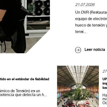
21.07.2026
Un DVR (Restaurad
equipo de electró
hueco de tensión 
tensi...
Leer noticia
27
ido en el estándar de fiabilidad
UP
im
los
mico de Tensión) es un
potencia que detecta un h...
Ha
mi
Oc