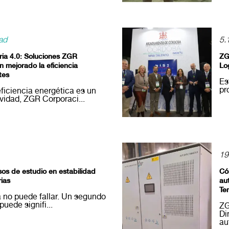
ad
5.
tria 4.0: Soluciones ZGR
ZG
 mejorado la eficiencia
Lo
tes
Es
pr
ficiencia energética es un
ividad, ZGR Corporaci...
19
sos de estudio en estabilidad
Có
rias
au
Te
gía no puede fallar. Un segundo
puede signifi...
ZG
Di
aut