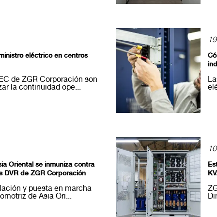
19
inistro eléctrico en centros
Có
ind
PEC de ZGR Corporación son
La
ar la continuidad ope...
el
10
ia Oriental se inmuniza contra
Es
los DVR de ZGR Corporación
KV
talación y puesta en marcha
ZG
omotriz de Asia Ori...
Di