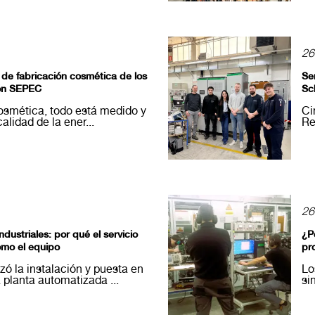
26
de fabricación cosmética de los
Se
ión SEPEC
Sc
cosmética, todo está medido y
Ci
alidad de la ener...
Re
26
dustriales: por qué el servicio
¿P
omo el equipo
pr
ó la instalación y puesta en
Lo
planta automatizada ...
si