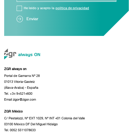
He leído y acepto la
política de privacidad
Enviar
ZGR always on
Portal de Gamarra Nº 28
01013 Vitoria-Gasteiz
(Álava-Araba) - España
Tel. +34 945214600
Email zigor@zigor.com
ZGR México
C/ Pestalozzi, Nº EXT 1029, Nº INT 401 Colonia del Valle
03100 México DF Del Miguel Hidalgo
Tel. 0052 5511078633