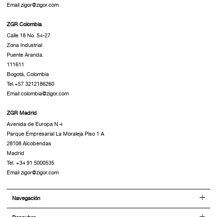
Email zigor@zigor.com
ZGR Colombia
Calle 18 No. 54-27
Zona Industrial
Puente Aranda.
111611
Bogotá, Colombia
Tel.+57 3212186260
Email colombia@zigor.com
ZGR Madrid
Avenida de Europa N 4
Parque Empresarial La Moraleja Piso 1 A
28108 Alcobendas
Madrid
Tel. +34 91 5000535
Email zigor@zigor.com
Navegación