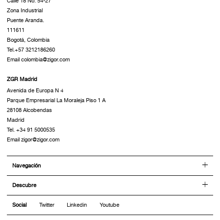
Calle 18 No. 54-27
Zona Industrial
Puente Aranda.
111611
Bogotá, Colombia
Tel.+57 3212186260
Email colombia@zigor.com
ZGR Madrid
Avenida de Europa N 4
Parque Empresarial La Moraleja Piso 1 A
28108 Alcobendas
Madrid
Tel. +34 91 5000535
Email zigor@zigor.com
Navegación
Descubre
Social
Twitter
Linkedin
Youtube