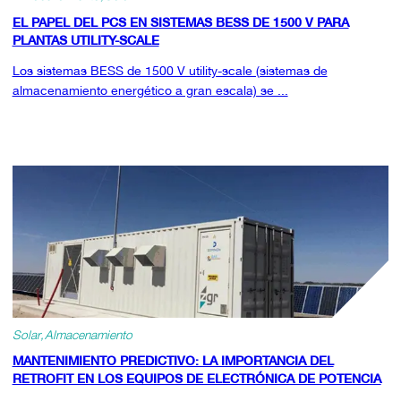
EL PAPEL DEL PCS EN SISTEMAS BESS DE 1500 V PARA
PLANTAS UTILITY-SCALE
Los sistemas BESS de 1500 V utility-scale (sistemas de
almacenamiento energético a gran escala) se ...
Solar
Almacenamiento
MANTENIMIENTO PREDICTIVO: LA IMPORTANCIA DEL
RETROFIT EN LOS EQUIPOS DE ELECTRÓNICA DE POTENCIA