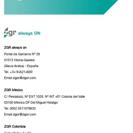
ZGR always on
Portal de Gamarra Nº 28
01013 Vitoria-Gasteiz
(Álava-Araba) - España
Tel. +34 945214600
Email zigor@zigor.com
ZGR México
C/ Pestalozzi, Nº EXT 1029, Nº INT 401 Colonia del Valle
03100 México DF Del Miguel Hidalgo
Tel. 0052 5511078633
Email zigor@zigor.com
ZGR Colombia