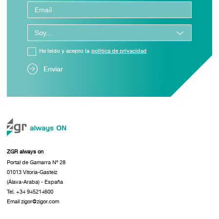
He leído y acepto la
política de privacidad
Enviar
ZGR always on
Portal de Gamarra Nº 28
01013 Vitoria-Gasteiz
(Álava-Araba) - España
Tel. +34 945214600
Email zigor@zigor.com