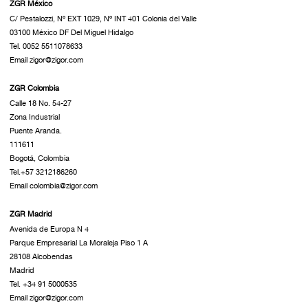
ZGR México
C/ Pestalozzi, Nº EXT 1029, Nº INT 401 Colonia del Valle
03100 México DF Del Miguel Hidalgo
Tel. 0052 5511078633
Email zigor@zigor.com
ZGR Colombia
Calle 18 No. 54-27
Zona Industrial
Puente Aranda.
111611
Bogotá, Colombia
Tel.+57 3212186260
Email colombia@zigor.com
ZGR Madrid
Avenida de Europa N 4
Parque Empresarial La Moraleja Piso 1 A
28108 Alcobendas
Madrid
Tel. +34 91 5000535
Email zigor@zigor.com