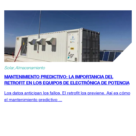
Solar
Almacenamiento
MANTENIMIENTO PREDICTIVO: LA IMPORTANCIA DEL
RETROFIT EN LOS EQUIPOS DE ELECTRÓNICA DE POTENCIA
Los datos anticipan los fallos. El retrofit los previene. Así es cómo
el mantenimiento predictivo ...