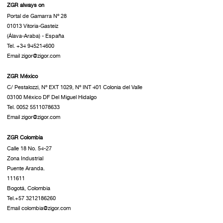
ZGR always on
Portal de Gamarra Nº 28
01013 Vitoria-Gasteiz
(Álava-Araba) - España
Tel. +34 945214600
Email zigor@zigor.com
ZGR México
C/ Pestalozzi, Nº EXT 1029, Nº INT 401 Colonia del Valle
03100 México DF Del Miguel Hidalgo
Tel. 0052 5511078633
Email zigor@zigor.com
ZGR Colombia
Calle 18 No. 54-27
Zona Industrial
Puente Aranda.
111611
Bogotá, Colombia
Tel.+57 3212186260
Email colombia@zigor.com