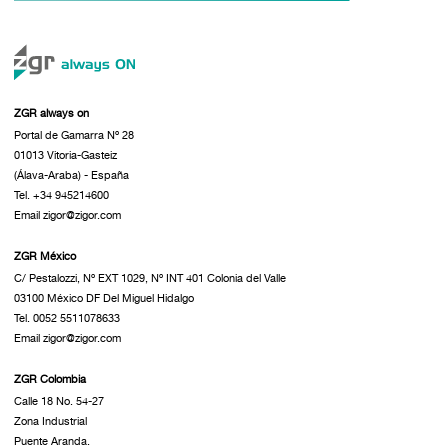
ZGR always on
Portal de Gamarra Nº 28
01013 Vitoria-Gasteiz
(Álava-Araba) - España
Tel. +34 945214600
Email zigor@zigor.com
ZGR México
C/ Pestalozzi, Nº EXT 1029, Nº INT 401 Colonia del Valle
03100 México DF Del Miguel Hidalgo
Tel. 0052 5511078633
Email zigor@zigor.com
ZGR Colombia
Calle 18 No. 54-27
Zona Industrial
Puente Aranda.