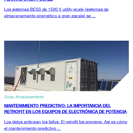
Los sistemas BESS de 1500 V utility-scale (sistemas de
almacenamiento energético a gran escala) se ...
Solar
Almacenamiento
MANTENIMIENTO PREDICTIVO: LA IMPORTANCIA DEL
RETROFIT EN LOS EQUIPOS DE ELECTRÓNICA DE POTENCIA
Los datos anticipan los fallos. El retrofit los previene. Así es cómo
el mantenimiento predictivo ...