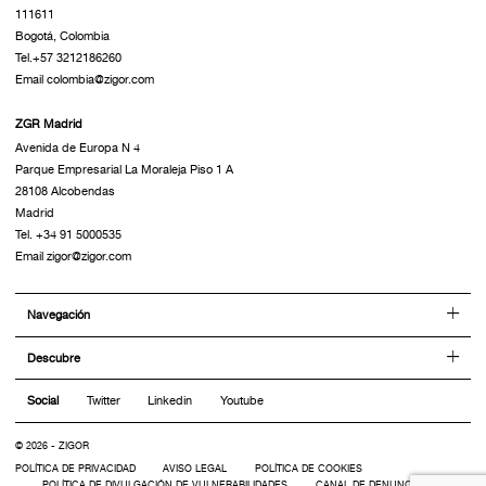
111611
Bogotá, Colombia
Tel.+57 3212186260
Email colombia@zigor.com
ZGR Madrid
Avenida de Europa N 4
Parque Empresarial La Moraleja Piso 1 A
28108 Alcobendas
Madrid
Tel. +34 91 5000535
Email zigor@zigor.com
Navegación
Descubre
Social
Twitter
Linkedin
Youtube
© 2026 - ZIGOR
POLÍTICA DE PRIVACIDAD
AVISO LEGAL
POLÍTICA DE COOKIES
POLÍTICA DE DIVULGACIÓN DE VULNERABILIDADES
CANAL DE DENUNCIAS