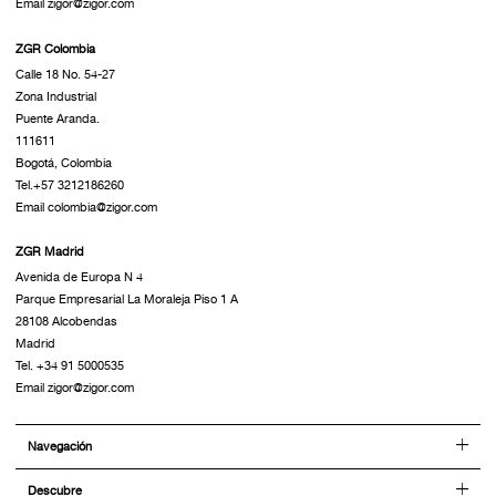
Email zigor@zigor.com
ZGR Colombia
Calle 18 No. 54-27
Zona Industrial
Puente Aranda.
111611
Bogotá, Colombia
Tel.+57 3212186260
Email colombia@zigor.com
ZGR Madrid
Avenida de Europa N 4
Parque Empresarial La Moraleja Piso 1 A
28108 Alcobendas
Madrid
Tel. +34 91 5000535
Email zigor@zigor.com
Navegación
Descubre