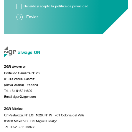
He leído y acepto la
política de privacidad
Enviar
ZGR always on
Portal de Gamarra Nº 28
01013 Vitoria-Gasteiz
(Álava-Araba) - España
Tel. +34 945214600
Email zigor@zigor.com
ZGR México
C/ Pestalozzi, Nº EXT 1029, Nº INT 401 Colonia del Valle
03100 México DF Del Miguel Hidalgo
Tel. 0052 5511078633