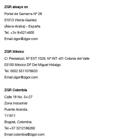
ZGR always on
Portal de Gamarra Nº 28
01013 Vitoria-Gasteiz
(Álava-Araba) - España
Tel. +34 945214600
Email zigor@zigor.com
ZGR México
C/ Pestalozzi, Nº EXT 1029, Nº INT 401 Colonia del Valle
03100 México DF Del Miguel Hidalgo
Tel. 0052 5511078633
Email zigor@zigor.com
ZGR Colombia
Calle 18 No. 54-27
Zona Industrial
Puente Aranda.
111611
Bogotá, Colombia
Tel.+57 3212186260
Email colombia@zigor.com