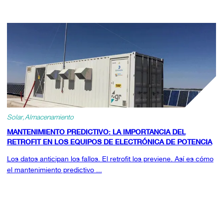
Solar
Almacenamiento
MANTENIMIENTO PREDICTIVO: LA IMPORTANCIA DEL
RETROFIT EN LOS EQUIPOS DE ELECTRÓNICA DE POTENCIA
Los datos anticipan los fallos. El retrofit los previene. Así es cómo
el mantenimiento predictivo ...