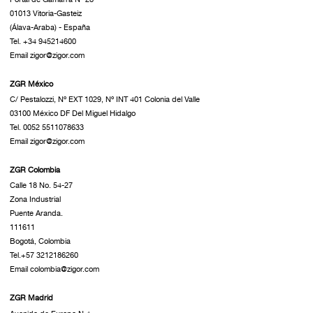
01013 Vitoria-Gasteiz
(Álava-Araba) - España
Tel. +34 945214600
Email zigor@zigor.com
ZGR México
C/ Pestalozzi, Nº EXT 1029, Nº INT 401 Colonia del Valle
03100 México DF Del Miguel Hidalgo
Tel. 0052 5511078633
Email zigor@zigor.com
ZGR Colombia
Calle 18 No. 54-27
Zona Industrial
Puente Aranda.
111611
Bogotá, Colombia
Tel.+57 3212186260
Email colombia@zigor.com
ZGR Madrid