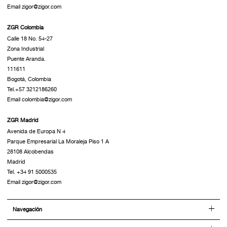
Email zigor@zigor.com
ZGR Colombia
Calle 18 No. 54-27
Zona Industrial
Puente Aranda.
111611
Bogotá, Colombia
Tel.+57 3212186260
Email colombia@zigor.com
ZGR Madrid
Avenida de Europa N 4
Parque Empresarial La Moraleja Piso 1 A
28108 Alcobendas
Madrid
Tel. +34 91 5000535
Email zigor@zigor.com
Navegación