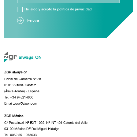
He leído y acepto la
política de privacidad
Enviar
ZGR always on
Portal de Gamarra Nº 28
01013 Vitoria-Gasteiz
(Álava-Araba) - España
Tel. +34 945214600
Email zigor@zigor.com
ZGR México
C/ Pestalozzi, Nº EXT 1029, Nº INT 401 Colonia del Valle
03100 México DF Del Miguel Hidalgo
Tel. 0052 5511078633