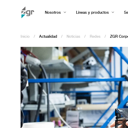
Nosotros
Líneas y productos
Se
Inicio
/
Actualidad
/
Noticias
/
Redes
/
ZGR Corpo