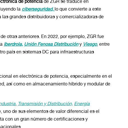
ctrónica de potencia
de ZGR se traduce en
luyendo la
ciberseguridad,
lo que convierte a este
a las grandes distribuidoras y comercializadoras de
a de otras anteriores. En 2022, por ejemplo, ZGR fue
ra
Iberdrola,
Unión Fenosa Distribución
y
Viesgo
, entre
tro país en sistemas DC para infrraestructuras
ional en electrónica de potencia, especialmente en el
red, así como en almacenamiento híbrido y modular de
ndustria
,
Transmisión y Distribución,
Energía
 uno de sus elementos de valor diferencial es el
nta con un gran número de certificaciones y
nacionales.