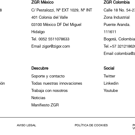
ZGR México
ZGR Colombia
8
C/ Pestalozzi, Nº EXT 1029, Nº INT
Calle 18 No. 54-2
401 Colonia del Valle
Zona Industrial
03100 México DF Del Miguel
Puente Aranda.
Hidalgo
111611
Tel. 0052 5511078633
Bogotá, Colombia
Email zigor@zigor.com
Tel.+57 32121862
Email colombia@z
Descubre
Social
Soporte y contacto
Twitter
ión
Todas nuestras innovaciones
Linkedin
Trabaja con nosotros
Youtube
Noticias
Manifiesto ZGR
AVISO LEGAL
POLÍTICA DE COOKIES
P
V