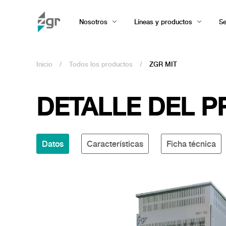
Nosotros
Líneas y productos
Se
Inicio
/
Todos los productos
/
ZGR MIT
DETALLE DEL 
Datos
Características
Ficha técnica