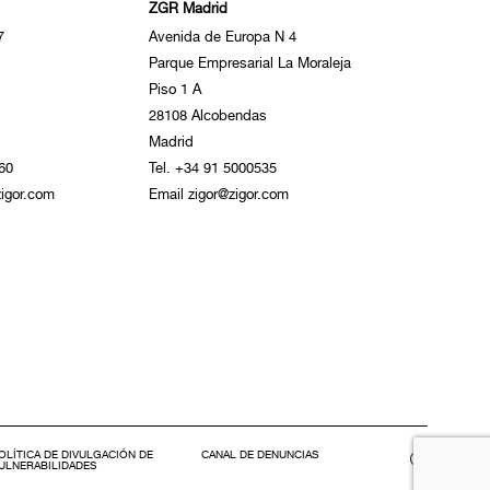
ZGR Madrid
7
Avenida de Europa N 4
Parque Empresarial La Moraleja
Piso 1 A
28108 Alcobendas
Madrid
60
Tel. +34 91 5000535
igor.com
Email zigor@zigor.com
OLÍTICA DE DIVULGACIÓN DE
CANAL DE DENUNCIAS
ULNERABILIDADES