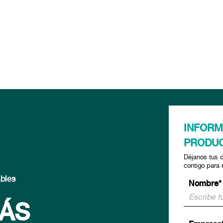
INFORM
PRODU
Déjanos tus 
contigo para 
ables
Nombre*
MÁS