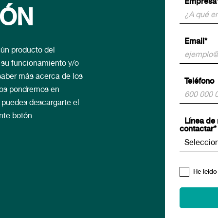
Empresa
IÓN
Email*
gún producto del
e su funcionamiento y/o
aber más acerca de los
Teléfono
 nos pondremos en
, puedes descargarte el
nte botón.
Línea de 
contactar*
He leído