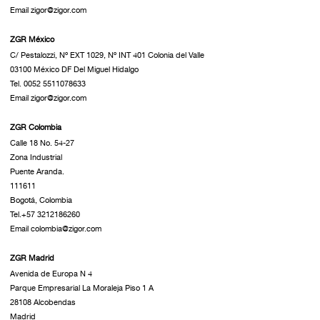
Email zigor@zigor.com
ZGR México
C/ Pestalozzi, Nº EXT 1029, Nº INT 401 Colonia del Valle
03100 México DF Del Miguel Hidalgo
Tel. 0052 5511078633
Email zigor@zigor.com
ZGR Colombia
Calle 18 No. 54-27
Zona Industrial
Puente Aranda.
111611
Bogotá, Colombia
Tel.+57 3212186260
Email colombia@zigor.com
ZGR Madrid
Avenida de Europa N 4
Parque Empresarial La Moraleja Piso 1 A
28108 Alcobendas
Madrid