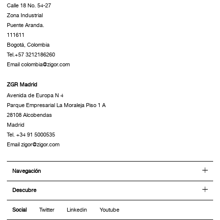
Calle 18 No. 54-27
Zona Industrial
Puente Aranda.
111611
Bogotá, Colombia
Tel.+57 3212186260
Email colombia@zigor.com
ZGR Madrid
Avenida de Europa N 4
Parque Empresarial La Moraleja Piso 1 A
28108 Alcobendas
Madrid
Tel. +34 91 5000535
Email zigor@zigor.com
Navegación
Descubre
Social
Twitter
Linkedin
Youtube