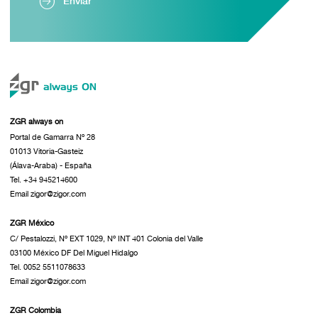
Enviar
ZGR always on
Portal de Gamarra Nº 28
01013 Vitoria-Gasteiz
(Álava-Araba) - España
Tel. +34 945214600
Email zigor@zigor.com
ZGR México
C/ Pestalozzi, Nº EXT 1029, Nº INT 401 Colonia del Valle
03100 México DF Del Miguel Hidalgo
Tel. 0052 5511078633
Email zigor@zigor.com
ZGR Colombia