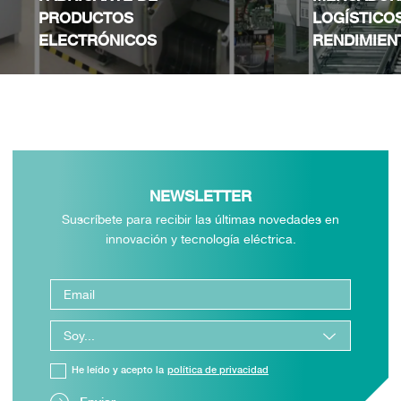
PRODUCTOS
LOGÍSTICO
ELECTRÓNICOS
RENDIMIEN
NEWSLETTER
Suscríbete para recibir las últimas novedades en
innovación y tecnología eléctrica.
He leído y acepto la
política de privacidad