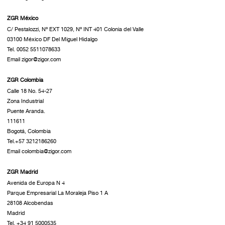
ZGR México
C/ Pestalozzi, Nº EXT 1029, Nº INT 401 Colonia del Valle
03100 México DF Del Miguel Hidalgo
Tel. 0052 5511078633
Email zigor@zigor.com
ZGR Colombia
Calle 18 No. 54-27
Zona Industrial
Puente Aranda.
111611
Bogotá, Colombia
Tel.+57 3212186260
Email colombia@zigor.com
ZGR Madrid
Avenida de Europa N 4
Parque Empresarial La Moraleja Piso 1 A
28108 Alcobendas
Madrid
Tel. +34 91 5000535