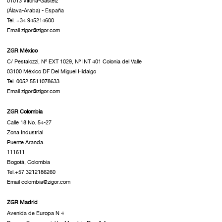
01013 Vitoria-Gasteiz
(Álava-Araba) - España
Tel. +34 945214600
Email zigor@zigor.com
ZGR México
C/ Pestalozzi, Nº EXT 1029, Nº INT 401 Colonia del Valle
03100 México DF Del Miguel Hidalgo
Tel. 0052 5511078633
Email zigor@zigor.com
ZGR Colombia
Calle 18 No. 54-27
Zona Industrial
Puente Aranda.
111611
Bogotá, Colombia
Tel.+57 3212186260
Email colombia@zigor.com
ZGR Madrid
Avenida de Europa N 4