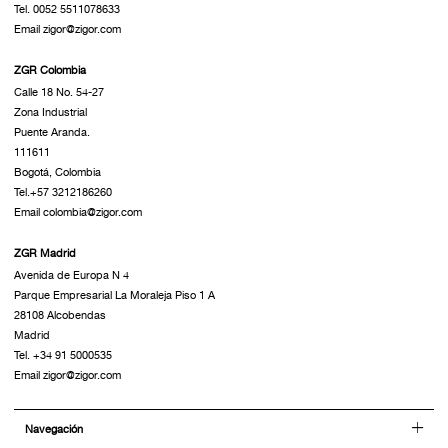
Tel. 0052 5511078633
Email zigor@zigor.com
ZGR Colombia
Calle 18 No. 54-27
Zona Industrial
Puente Aranda.
111611
Bogotá, Colombia
Tel.+57 3212186260
Email colombia@zigor.com
ZGR Madrid
Avenida de Europa N 4
Parque Empresarial La Moraleja Piso 1 A
28108 Alcobendas
Madrid
Tel. +34 91 5000535
Email zigor@zigor.com
Navegación