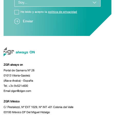
He leído y acepto la
política de privacidad
Enviar
ZGR always on
Portal de Gamarra Nº 28
01013 Vitoria-Gasteiz
(Álava-Araba) - España
Tel. +34 945214600
Email zigor@zigor.com
ZGR México
C/ Pestalozzi, Nº EXT 1029, Nº INT 401 Colonia del Valle
03100 México DF Del Miguel Hidalgo