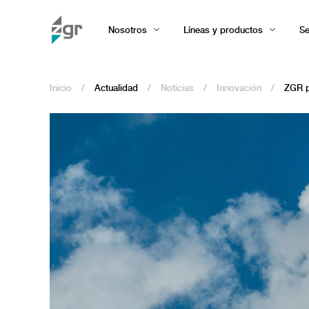
Nosotros
Líneas y productos
Se
Inicio
/
Actualidad
/
Noticias
/
Innovación
/
ZGR p