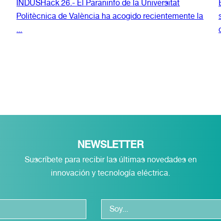
INDUSHack 26.- El Paraninfo de la Universitat
Politècnica de València ha acogido recientemente la
...
NEWSLETTER
Suscríbete para recibir las últimas novedades en
innovación y tecnología eléctrica.