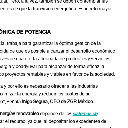
ual. Pero, a la vez, también se deben contemplar las
tes de que la transición energética es un reto mayor
ÓNICA DE POTENCIA
ia, trabaja para garantizar la óptima gestión de la
ncida de que es posible alcanzar el desarrollo económico
ravés de una oferta adecuada de productos y servicios,
nergía y coadyuvar para alcanzar de forma eficaz la
o proyectos rentables y viables en favor de la sociedad.
 y por ello es necesario ofrecer a las industrias
ximizar la energía y reducir los costos de su
o”, señala
Iñigo Segura, CEO de ZGR México.
energías renovables
depende de los
sistemas de
r el recurso, ya que, al depositar los excedentes de