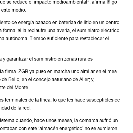
que se reduce el impacto medioambiental”, afirma Íñigo
a este medio.
ento de energía basado en baterías de litio en un centro
forma, si la red sufre una avería, el suministro eléctrico
ma autónoma. Tiempo suficiente para restablecer el
 y garantizar el suministro en zonas rurales
 la firma. ZGR ya puso en marcha uno similar en el mes
de Bello, en el concejo asturiano de Aller; y,
nte del Monte.
s terminales de la línea, lo que les hace susceptibles de
lidad de la red.
 sistema cuando, hace unos meses, la comarca sufrió un
 contaban con este ‘almacén energético’ no se sumieron