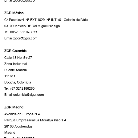
Email zigor@zigor.com
ZGR México
C/ Pestalozzi, Nº EXT 1029, Nº INT 401 Colonia del Valle
03100 México DF Del Miguel Hidalgo
Tel. 0052 5511078633
Email zigor@zigor.com
ZGR Colombia
Calle 18 No. 54-27
Zona Industrial
Puente Aranda.
111611
Bogotá, Colombia
Tel.+57 3212186260
Email colombia@zigor.com
ZGR Madrid
Avenida de Europa N 4
Parque Empresarial La Moraleja Piso 1 A
28108 Alcobendas
Madrid