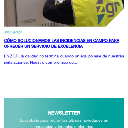
Innovación
CÓMO SOLUCIONAMOS LAS INCIDENCIAS EN CAMPO PARA
OFRECER UN SERVICIO DE EXCELENCIA
En ZGR, la calidad no termina cuando un equipo sale de nuestras
instalaciones. Nuestro compromiso co...
NEWSLETTER
Suscríbete para recibir las últimas novedades en
innovación y tecnología eléctrica.