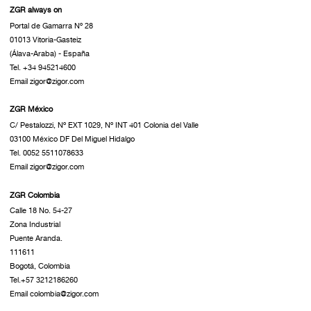
ZGR always on
Portal de Gamarra Nº 28
01013 Vitoria-Gasteiz
(Álava-Araba) - España
Tel. +34 945214600
Email zigor@zigor.com
ZGR México
C/ Pestalozzi, Nº EXT 1029, Nº INT 401 Colonia del Valle
03100 México DF Del Miguel Hidalgo
Tel. 0052 5511078633
Email zigor@zigor.com
ZGR Colombia
Calle 18 No. 54-27
Zona Industrial
Puente Aranda.
111611
Bogotá, Colombia
Tel.+57 3212186260
Email colombia@zigor.com