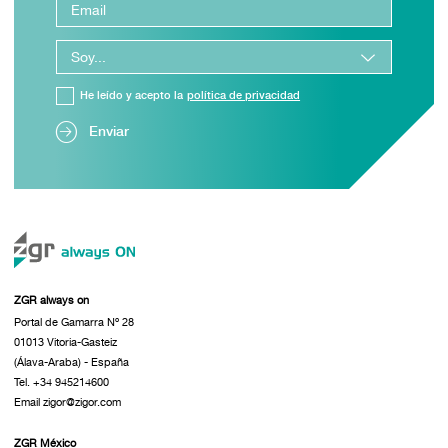
He leído y acepto la
política de privacidad
Enviar
ZGR always on
Portal de Gamarra Nº 28
01013 Vitoria-Gasteiz
(Álava-Araba) - España
Tel. +34 945214600
Email zigor@zigor.com
ZGR México