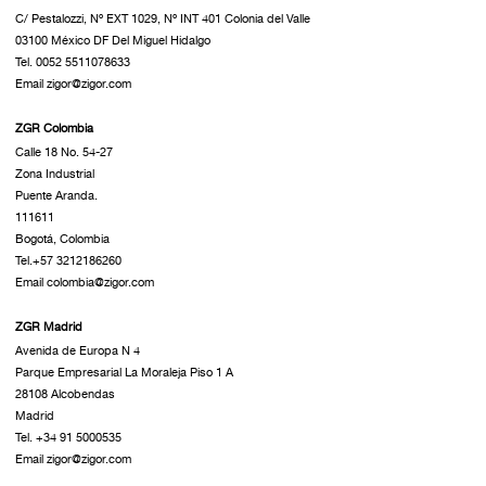
C/ Pestalozzi, Nº EXT 1029, Nº INT 401 Colonia del Valle
03100 México DF Del Miguel Hidalgo
Tel. 0052 5511078633
Email zigor@zigor.com
ZGR Colombia
Calle 18 No. 54-27
Zona Industrial
Puente Aranda.
111611
Bogotá, Colombia
Tel.+57 3212186260
Email colombia@zigor.com
ZGR Madrid
Avenida de Europa N 4
Parque Empresarial La Moraleja Piso 1 A
28108 Alcobendas
Madrid
Tel. +34 91 5000535
Email zigor@zigor.com