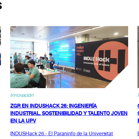
S
Innovación
ZGR EN INDUSHACK 26: INGENIERÍA
INDUSTRIAL, SOSTENIBILIDAD Y TALENTO JOVEN
EN LA UPV
INDUSHack 26.- El Paraninfo de la Universitat