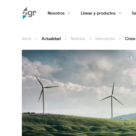
Nosotros
Líneas y productos
Se
Inicio
/
Actualidad
/
Noticias
/
Innovación
/
Crisi