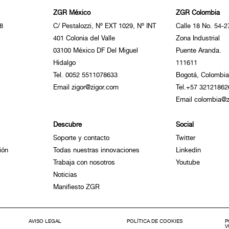
ZGR México
ZGR Colombia
8
C/ Pestalozzi, Nº EXT 1029, Nº INT
Calle 18 No. 54-2
401 Colonia del Valle
Zona Industrial
03100 México DF Del Miguel
Puente Aranda.
Hidalgo
111611
Tel. 0052 5511078633
Bogotá, Colombia
Email zigor@zigor.com
Tel.+57 32121862
Email colombia@z
Descubre
Social
Soporte y contacto
Twitter
ión
Todas nuestras innovaciones
Linkedin
Trabaja con nosotros
Youtube
Noticias
Manifiesto ZGR
AVISO LEGAL
POLÍTICA DE COOKIES
P
V