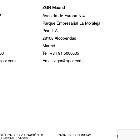
ZGR Madrid
7
Avenida de Europa N 4
Parque Empresarial La Moraleja
Piso 1 A
28108 Alcobendas
Madrid
60
Tel. +34 91 5000535
igor.com
Email zigor@zigor.com
OLÍTICA DE DIVULGACIÓN DE
CANAL DE DENUNCIAS
ULNERABILIDADES