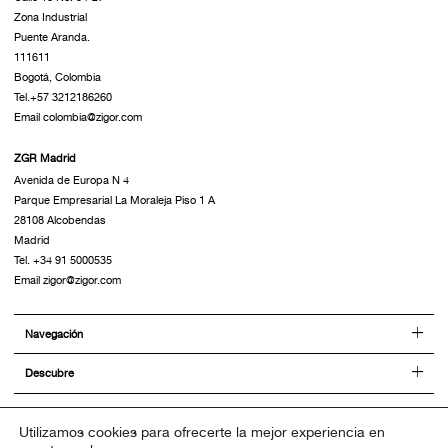
Zona Industrial
Puente Aranda.
111611
Bogotá, Colombia
Tel.+57 3212186260
Email colombia@zigor.com
ZGR Madrid
Avenida de Europa N 4
Parque Empresarial La Moraleja Piso 1 A
28108 Alcobendas
Madrid
Tel. +34 91 5000535
Email zigor@zigor.com
Navegación
Descubre
Social
Twitter
Linkedin
Youtube
Utilizamos cookies para ofrecerte la mejor experiencia en