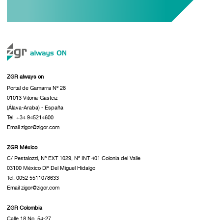
ZGR always on
Portal de Gamarra Nº 28
01013 Vitoria-Gasteiz
(Álava-Araba) - España
Tel. +34 945214600
Email zigor@zigor.com
ZGR México
C/ Pestalozzi, Nº EXT 1029, Nº INT 401 Colonia del Valle
03100 México DF Del Miguel Hidalgo
Tel. 0052 5511078633
Email zigor@zigor.com
ZGR Colombia
Calle 18 No. 54-27