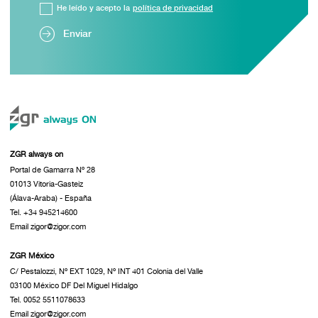
He leído y acepto la
política de privacidad
Enviar
ZGR always on
Portal de Gamarra Nº 28
01013 Vitoria-Gasteiz
(Álava-Araba) - España
Tel. +34 945214600
Email zigor@zigor.com
ZGR México
C/ Pestalozzi, Nº EXT 1029, Nº INT 401 Colonia del Valle
03100 México DF Del Miguel Hidalgo
Tel. 0052 5511078633
Email zigor@zigor.com