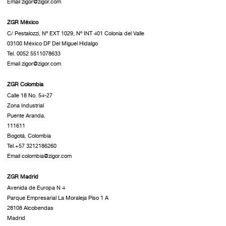
Email zigor@zigor.com
ZGR México
C/ Pestalozzi, Nº EXT 1029, Nº INT 401 Colonia del Valle
03100 México DF Del Miguel Hidalgo
Tel. 0052 5511078633
Email zigor@zigor.com
ZGR Colombia
Calle 18 No. 54-27
Zona Industrial
Puente Aranda.
111611
Bogotá, Colombia
Tel.+57 3212186260
Email colombia@zigor.com
ZGR Madrid
Avenida de Europa N 4
Parque Empresarial La Moraleja Piso 1 A
28108 Alcobendas
Madrid