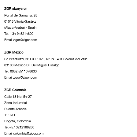
ZGR always on
Portal de Gamarra, 28
01013 Vitoria-Gasteiz
(Álava-Araba) - Spain
Tel. +34 945214600
Email zigor@zigor.com
ZGR México
C/ Pestalozzi, Nº EXT 1029, Nº INT 401 Colonia del Valle
03100 México DF Del Miguel Hidalgo
Tel. 0052 5511078633
Email zigor@zigor.com
ZGR Colombia
Calle 18 No. 54-27
Zona Industrial
Puente Aranda.
111611
Bogotá, Colombia
Tel.+57 3212186260
Email colombia@zigor.com