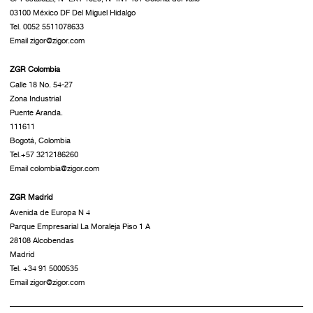
03100 México DF Del Miguel Hidalgo
Tel. 0052 5511078633
Email zigor@zigor.com
ZGR Colombia
Calle 18 No. 54-27
Zona Industrial
Puente Aranda.
111611
Bogotá, Colombia
Tel.+57 3212186260
Email colombia@zigor.com
ZGR Madrid
Avenida de Europa N 4
Parque Empresarial La Moraleja Piso 1 A
28108 Alcobendas
Madrid
Tel. +34 91 5000535
Email zigor@zigor.com