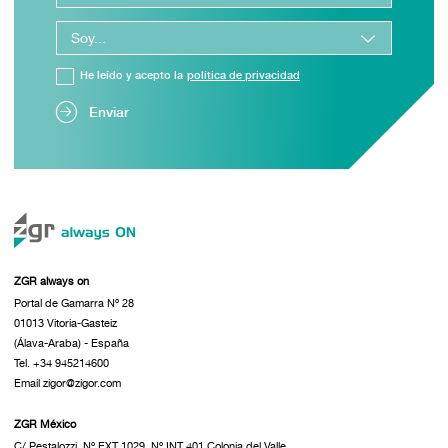
He leído y acepto la
política de privacidad
Enviar
ZGR always on
Portal de Gamarra Nº 28
01013 Vitoria-Gasteiz
(Álava-Araba) - España
Tel. +34 945214600
Email zigor@zigor.com
ZGR México
C/ Pestalozzi, Nº EXT 1029, Nº INT 401 Colonia del Valle