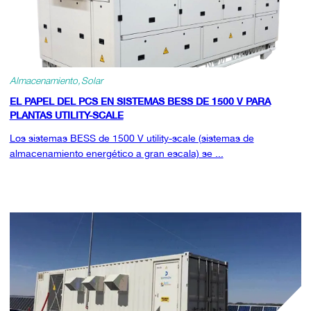
Almacenamiento
Solar
EL PAPEL DEL PCS EN SISTEMAS BESS DE 1500 V PARA
PLANTAS UTILITY-SCALE
Los sistemas BESS de 1500 V utility-scale (sistemas de
almacenamiento energético a gran escala) se ...