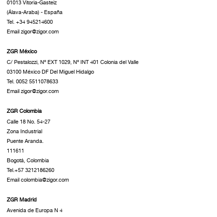
01013 Vitoria-Gasteiz
(Álava-Araba) - España
Tel. +34 945214600
Email zigor@zigor.com
ZGR México
C/ Pestalozzi, Nº EXT 1029, Nº INT 401 Colonia del Valle
03100 México DF Del Miguel Hidalgo
Tel. 0052 5511078633
Email zigor@zigor.com
ZGR Colombia
Calle 18 No. 54-27
Zona Industrial
Puente Aranda.
111611
Bogotá, Colombia
Tel.+57 3212186260
Email colombia@zigor.com
ZGR Madrid
Avenida de Europa N 4