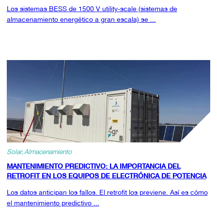
Los sistemas BESS de 1500 V utility-scale (sistemas de
almacenamiento energético a gran escala) se ...
Solar
Almacenamiento
MANTENIMIENTO PREDICTIVO: LA IMPORTANCIA DEL
RETROFIT EN LOS EQUIPOS DE ELECTRÓNICA DE POTENCIA
Los datos anticipan los fallos. El retrofit los previene. Así es cómo
el mantenimiento predictivo ...