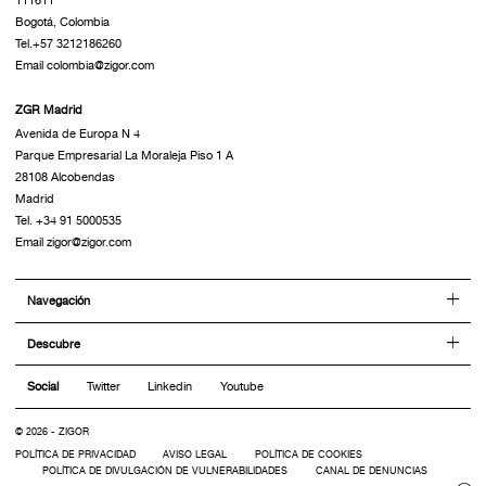
111611
Bogotá, Colombia
Tel.+57 3212186260
Email colombia@zigor.com
ZGR Madrid
Avenida de Europa N 4
Parque Empresarial La Moraleja Piso 1 A
28108 Alcobendas
Madrid
Tel. +34 91 5000535
Email zigor@zigor.com
Navegación
Descubre
Social
Twitter
Linkedin
Youtube
© 2026 - ZIGOR
POLÍTICA DE PRIVACIDAD
AVISO LEGAL
POLÍTICA DE COOKIES
POLÍTICA DE DIVULGACIÓN DE VULNERABILIDADES
CANAL DE DENUNCIAS