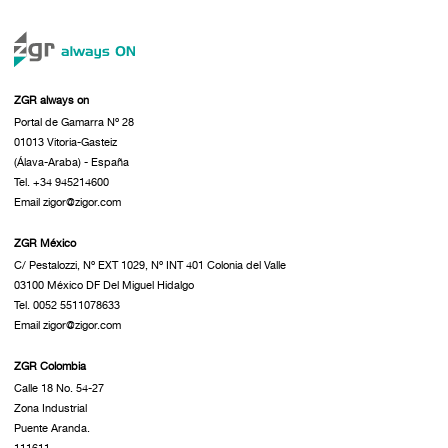
ZGR always on
Portal de Gamarra Nº 28
01013 Vitoria-Gasteiz
(Álava-Araba) - España
Tel. +34 945214600
Email zigor@zigor.com
ZGR México
C/ Pestalozzi, Nº EXT 1029, Nº INT 401 Colonia del Valle
03100 México DF Del Miguel Hidalgo
Tel. 0052 5511078633
Email zigor@zigor.com
ZGR Colombia
Calle 18 No. 54-27
Zona Industrial
Puente Aranda.