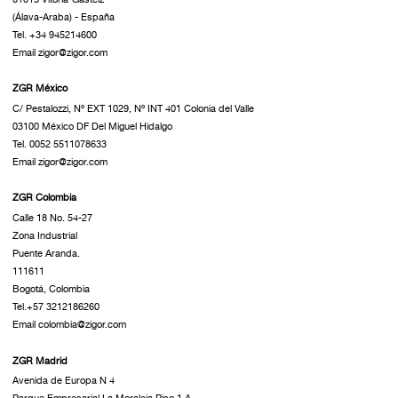
(Álava-Araba) - España
Tel. +34 945214600
Email zigor@zigor.com
ZGR México
C/ Pestalozzi, Nº EXT 1029, Nº INT 401 Colonia del Valle
03100 México DF Del Miguel Hidalgo
Tel. 0052 5511078633
Email zigor@zigor.com
ZGR Colombia
Calle 18 No. 54-27
Zona Industrial
Puente Aranda.
111611
Bogotá, Colombia
Tel.+57 3212186260
Email colombia@zigor.com
ZGR Madrid
Avenida de Europa N 4
Parque Empresarial La Moraleja Piso 1 A