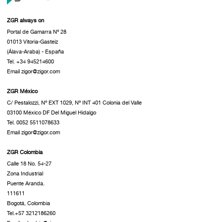
ZGR always on
Portal de Gamarra Nº 28
01013 Vitoria-Gasteiz
(Álava-Araba) - España
Tel. +34 945214600
Email zigor@zigor.com
ZGR México
C/ Pestalozzi, Nº EXT 1029, Nº INT 401 Colonia del Valle
03100 México DF Del Miguel Hidalgo
Tel. 0052 5511078633
Email zigor@zigor.com
ZGR Colombia
Calle 18 No. 54-27
Zona Industrial
Puente Aranda.
111611
Bogotá, Colombia
Tel.+57 3212186260