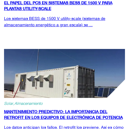
EL PAPEL DEL PCS EN SISTEMAS BESS DE 1500 V PARA
PLANTAS UTILITY-SCALE
Los sistemas BESS de 1500 V utility-scale (sistemas de
almacenamiento energético a gran escala) se ...
Solar
Almacenamiento
MANTENIMIENTO PREDICTIVO: LA IMPORTANCIA DEL
RETROFIT EN LOS EQUIPOS DE ELECTRÓNICA DE POTENCIA
Los datos anticipan los fallos. El retrofit los previene. Así es cómo