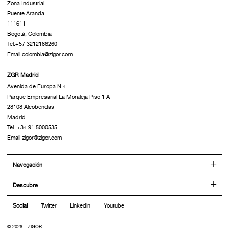
Zona Industrial
Puente Aranda.
111611
Bogotá, Colombia
Tel.+57 3212186260
Email colombia@zigor.com
ZGR Madrid
Avenida de Europa N 4
Parque Empresarial La Moraleja Piso 1 A
28108 Alcobendas
Madrid
Tel. +34 91 5000535
Email zigor@zigor.com
Navegación
Descubre
Social
Twitter
Linkedin
Youtube
© 2026 - ZIGOR