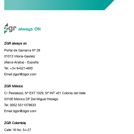
ZGR always on
Portal de Gamarra Nº 28
01013 Vitoria-Gasteiz
(Álava-Araba) - España
Tel. +34 945214600
Email zigor@zigor.com
ZGR México
C/ Pestalozzi, Nº EXT 1029, Nº INT 401 Colonia del Valle
03100 México DF Del Miguel Hidalgo
Tel. 0052 5511078633
Email zigor@zigor.com
ZGR Colombia
Calle 18 No. 54-27