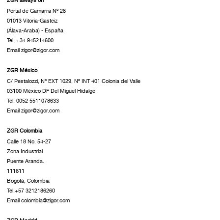
Portal de Gamarra Nº 28
01013 Vitoria-Gasteiz
(Álava-Araba) - España
Tel. +34 945214600
Email zigor@zigor.com
ZGR México
C/ Pestalozzi, Nº EXT 1029, Nº INT 401 Colonia del Valle
03100 México DF Del Miguel Hidalgo
Tel. 0052 5511078633
Email zigor@zigor.com
ZGR Colombia
Calle 18 No. 54-27
Zona Industrial
Puente Aranda.
111611
Bogotá, Colombia
Tel.+57 3212186260
Email colombia@zigor.com