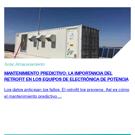
Solar
Almacenamiento
MANTENIMIENTO PREDICTIVO: LA IMPORTANCIA DEL
RETROFIT EN LOS EQUIPOS DE ELECTRÓNICA DE POTENCIA
Los datos anticipan los fallos. El retrofit los previene. Así es cómo
el mantenimiento predictivo ...