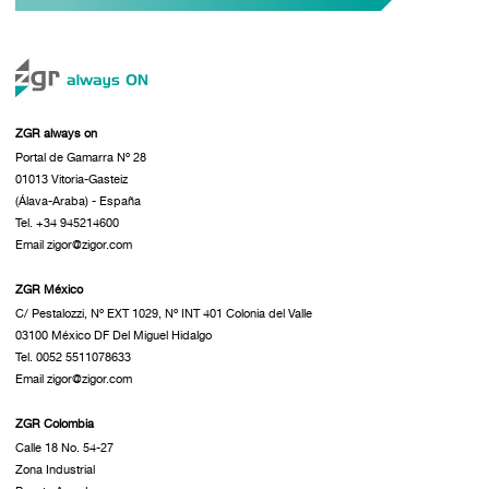
ZGR always on
Portal de Gamarra Nº 28
01013 Vitoria-Gasteiz
(Álava-Araba) - España
Tel. +34 945214600
Email zigor@zigor.com
ZGR México
C/ Pestalozzi, Nº EXT 1029, Nº INT 401 Colonia del Valle
03100 México DF Del Miguel Hidalgo
Tel. 0052 5511078633
Email zigor@zigor.com
ZGR Colombia
Calle 18 No. 54-27
Zona Industrial