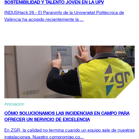
SOSTENIBILIDAD Y TALENTO JOVEN EN LA UPV
INDUSHack 26.- El Paraninfo de la Universitat Politècnica de
València ha acogido recientemente la ...
Innovación
CÓMO SOLUCIONAMOS LAS INCIDENCIAS EN CAMPO PARA
OFRECER UN SERVICIO DE EXCELENCIA
En ZGR, la calidad no termina cuando un equipo sale de nuestras
instalaciones. Nuestro compromiso co...