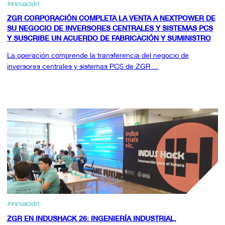
Innovación
ZGR CORPORACIÓN COMPLETA LA VENTA A NEXTPOWER DE
SU NEGOCIO DE INVERSORES CENTRALES Y SISTEMAS PCS
Y SUSCRIBE UN ACUERDO DE FABRICACIÓN Y SUMINISTRO
La operación comprende la transferencia del negocio de
inversores centrales y sistemas PCS de ZGR ...
Innovación
ZGR EN INDUSHACK 26: INGENIERÍA INDUSTRIAL,