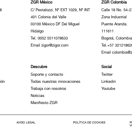
ZGR México
ZGR Colombia
8
C/ Pestalozzi, Nº EXT 1029, Nº INT
Calle 18 No. 54-2
401 Colonia del Valle
Zona Industrial
03100 México DF Del Miguel
Puente Aranda.
Hidalgo
111611
Tel. 0052 5511078633
Bogotá, Colombia
Email zigor@zigor.com
Tel.+57 32121862
Email colombia@z
Descubre
Social
Soporte y contacto
Twitter
ión
Todas nuestras innovaciones
Linkedin
Trabaja con nosotros
Youtube
Noticias
Manifiesto ZGR
AVISO LEGAL
POLÍTICA DE COOKIES
P
V