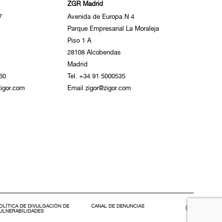
ZGR Madrid
7
Avenida de Europa N 4
Parque Empresarial La Moraleja
Piso 1 A
28108 Alcobendas
Madrid
60
Tel. +34 91 5000535
igor.com
Email zigor@zigor.com
OLÍTICA DE DIVULGACIÓN DE
CANAL DE DENUNCIAS
ULNERABILIDADES