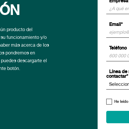
Empresa
IÓN
Email*
gún producto del
e su funcionamiento y/o
aber más acerca de los
Teléfono
 nos pondremos en
, puedes descargarte el
nte botón.
Línea de 
contactar*
He leído