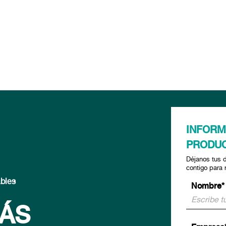
INFORM
PRODU
Déjanos tus 
contigo para 
ables
Nombre*
MÁS