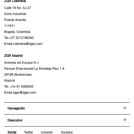
ZGR Colombia
Calle 18 No. 54-27
Zona Industrial
Puente Aranda.
111611
Bogotá, Colombia
Tel.+57 3212186260
Email colombia@zigor.com
ZGR Madrid
Avenida de Europa N 4
Parque Empresarial La Moraleja Piso 1 A
28108 Alcobendas
Madrid
Tel. +34 91 5000535
Email zigor@zigor.com
Navegación
Descubre
Social
Twitter
Linkedin
Youtube