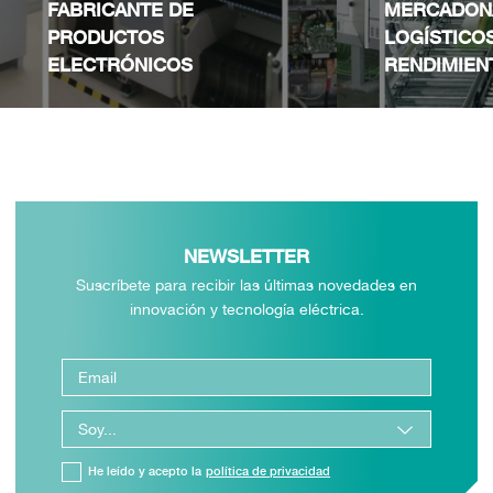
FABRICANTE DE
MERCADON
PRODUCTOS
LOGÍSTICO
ELECTRÓNICOS
RENDIMIEN
NEWSLETTER
Suscríbete para recibir las últimas novedades en
innovación y tecnología eléctrica.
He leído y acepto la
política de privacidad