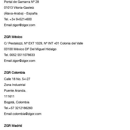
Portal de Gamarra Nº 28
01013 Vitoria-Gasteiz
(Álava-Araba) - España
Tel. +34 945214600
Email zigor@zigor.com
ZGR México
C/ Pestalozzi, Nº EXT 1029, Nº INT 401 Colonia del Valle
03100 México DF Del Miguel Hidalgo
Tel. 0052 5511078633
Email zigor@zigor.com
ZGR Colombia
Calle 18 No. 54-27
Zona Industrial
Puente Aranda.
111611
Bogotá, Colombia
Tel.+57 3212186260
Email colombia@zigor.com
ZGR Madrid