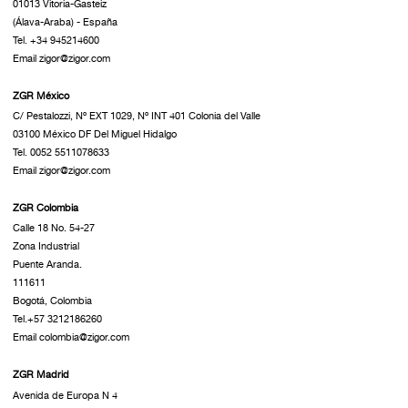
01013 Vitoria-Gasteiz
(Álava-Araba) - España
Tel. +34 945214600
Email zigor@zigor.com
ZGR México
C/ Pestalozzi, Nº EXT 1029, Nº INT 401 Colonia del Valle
03100 México DF Del Miguel Hidalgo
Tel. 0052 5511078633
Email zigor@zigor.com
ZGR Colombia
Calle 18 No. 54-27
Zona Industrial
Puente Aranda.
111611
Bogotá, Colombia
Tel.+57 3212186260
Email colombia@zigor.com
ZGR Madrid
Avenida de Europa N 4