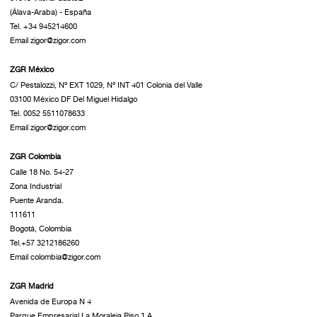
(Álava-Araba) - España
Tel. +34 945214600
Email zigor@zigor.com
ZGR México
C/ Pestalozzi, Nº EXT 1029, Nº INT 401 Colonia del Valle
03100 México DF Del Miguel Hidalgo
Tel. 0052 5511078633
Email zigor@zigor.com
ZGR Colombia
Calle 18 No. 54-27
Zona Industrial
Puente Aranda.
111611
Bogotá, Colombia
Tel.+57 3212186260
Email colombia@zigor.com
ZGR Madrid
Avenida de Europa N 4
Parque Empresarial La Moraleja Piso 1 A