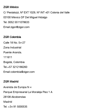
ZGR México
C/ Pestalozzi, Nº EXT 1029, Nº INT 401 Colonia del Valle
03100 México DF Del Miguel Hidalgo
Tel. 0052 5511078633
Email zigor@zigor.com
ZGR Colombia
Calle 18 No. 54-27
Zona Industrial
Puente Aranda.
111611
Bogotá, Colombia
Tel.+57 3212186260
Email colombia@zigor.com
ZGR Madrid
Avenida de Europa N 4
Parque Empresarial La Moraleja Piso 1 A
28108 Alcobendas
Madrid
Tel. +34 91 5000535