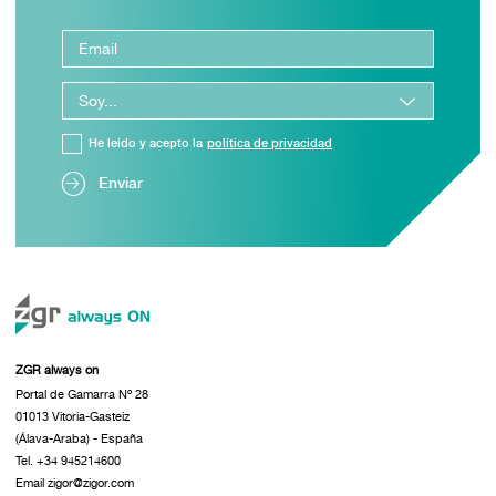
He leído y acepto la
política de privacidad
Enviar
ZGR always on
Portal de Gamarra Nº 28
01013 Vitoria-Gasteiz
(Álava-Araba) - España
Tel. +34 945214600
Email zigor@zigor.com