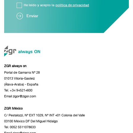
He leído y acepto la
política de privacidad
Enviar
ZGR always on
Portal de Gamarra Nº 28
01013 Vitoria-Gasteiz
(Álava-Araba) - España
Tel. +34 945214600
Email zigor@zigor.com
ZGR México
C/ Pestalozzi, Nº EXT 1029, Nº INT 401 Colonia del Valle
03100 México DF Del Miguel Hidalgo
Tel. 0052 5511078633
Email zigor@zigor.com